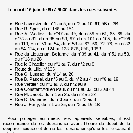
Le mardi 16 juin de 8h à 9h30 dans les rues suivantes :
Rue Lavoisier, du n°1 au 5, du n°2 au 10, 6T, 5B et 3B
Rue R. Spas, du n°148 au 154
Rue A. Wattiez, du n°47 au 49, du n°59 au 61, 65, 69, du
n°73 au 81, du n°85 au 93, 97, du n°101 au 105, du n°109
au 113, du n°50 au 54, du n°58 au 62, 66, 72, 76, du n°82
au 84, 114, du n°124 au 128, 87B, 89B, 109B
Rue du Lieutenant Bellanne, du n°39 au 41, du n°51 au 53,
du n°18 au 28
Rue le Chatelier, du n°1 au 7, du n°2 au 8
Route du Lille, n°135
Rue G. Lussac, du n°14 au 20
Rue B. Pascal, du n°5 au 9, du n°2 au 4, du n°8 au 18
Rue Verdier, du n°1 au 3, du n°2 au 8
Rue Constant Adrien Paul, du n°1 au 33, du 2 au 44
Rue M. Jacob, du n°1 au 25, du n°2 au 22
Rue R. Duhamel, du n°3 au 7, du n°2 au 8
Rue J. Ferry, du n°1 au 25, du n°2 au 16, 1B
Pour protéger au mieux vos appareils sensibles, il est
recommandé de les débrancher avant l'heure de début de la
coupure indiquée et de ne les rebrancher qu'une fois le courant